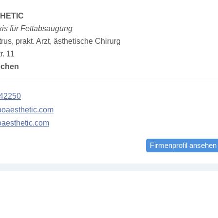
HETIC
xis für Fettabsaugung
us, prakt. Arzt, ästhetische Chirurg
r. 11
nchen
42250
poaesthetic.com
oaesthetic.com
Firmenprofil ansehen