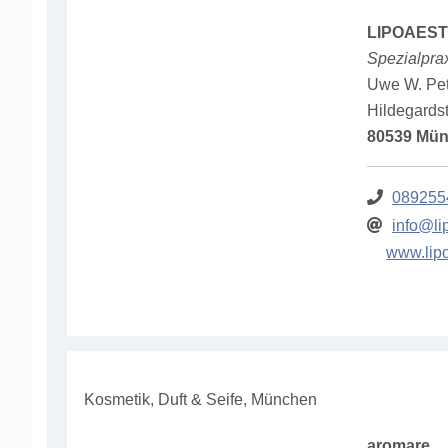
LIPOAEST
Spezialpra
Uwe W. Petr
Hildegardst
80539 Mü
089255
info@li
www.lip
Kosmetik, Duft & Seife, München
aromare