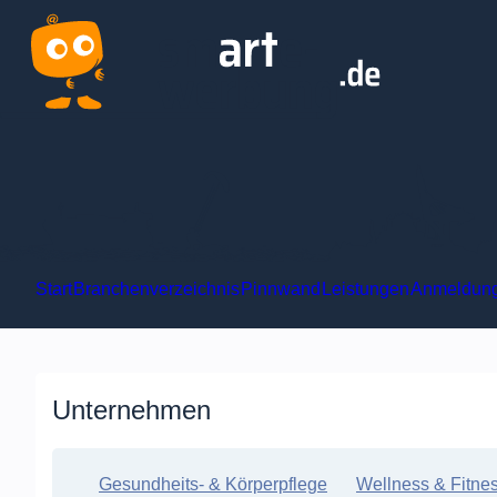
Start
Branchenverzeichnis
Pinnwand
Leist
Unternehmen
Gesundheits- & Körperpflege
Wellness & Fitn