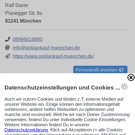
Ralf Starre
Planegger Str. 9a
81241 München
08966616880
info@goldankauf-muenchen.de
https://www.goldankauf-muenchen.de/
Firmenprofil ansehen
Datenschutzeinstellungen und Cookies ...
Auch wir nutzen Cookies und binden z.T. externe Medien auf
Uhren, Schmuck & Accessoires, Segeberg
unserer Website ein. Einige können den Informationsgehalt
verbessern, andere helfen Webseiten zu optimieren und
manche sind essenziell. Welche wir nach Deiner Zustimmmung
verwenden, findest Du unter
Individuelle Cookie Einstellungen
.
Weitere Informationen findest Du in unserer
Datenschutzerklärung
. Klick auf
Akzeptieren (= alle Cookies
akzeptieren)
, um der Verwendung zuzustimmen. Mit Klick auf