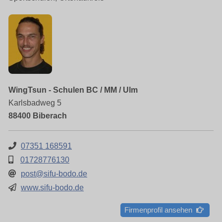
WingTsun - Schulen BC / MM / Ulm
Karlsbadweg 5
88400 Biberach
07351 168591
01728776130
post@sifu-bodo.de
www.sifu-bodo.de
Firmenprofil ansehen