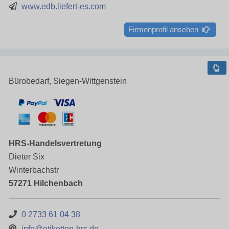
www.edb.liefert-es.com
Firmenprofil ansehen
Bürobedarf, Siegen-Wittgenstein
HRS-Handelsvertretung
Dieter Six
Winterbachstr
57271 Hilchenbach
0 2733 61 04 38
info@etiketten-hrs.de