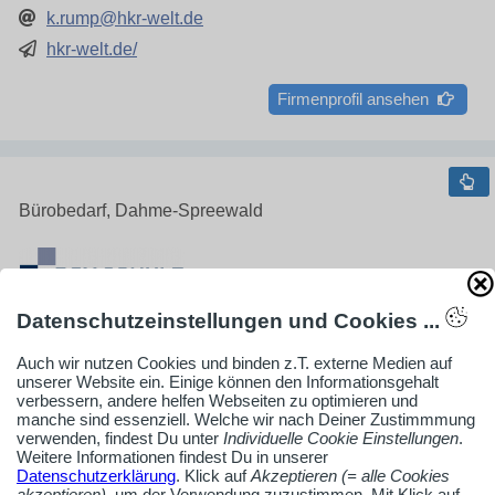
k.rump@hkr-welt.de
hkr-welt.de/
Firmenprofil ansehen
Bürobedarf, Dahme-Spreewald
Datenschutzeinstellungen und Cookies ...
Auch wir nutzen Cookies und binden z.T. externe Medien auf
Roy Schulz GmbH
unserer Website ein. Einige können den Informationsgehalt
Roy Schulz
verbessern, andere helfen Webseiten zu optimieren und
manche sind essenziell. Welche wir nach Deiner Zustimmmung
Nunsdorfer Ring 16
verwenden, findest Du unter
Individuelle Cookie Einstellungen
.
Weitere Informationen findest Du in unserer
12277 Berlin
Datenschutzerklärung
. Klick auf
Akzeptieren (= alle Cookies
akzeptieren)
, um der Verwendung zuzustimmen. Mit Klick auf