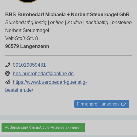
BBS-Bürobedarf Michaela + Norbert Steuernagel GbR
Bürobedarf günstig | online | kaufen | nachhaltig | bestellen
Norbert Steuernagel
Veit-Stoß-Str. 8
90579 Langenzenn
091019059431
bbs-buerobedarf@online.de
https://www.buerobedarf-guenstig-
bestellen.de/
Firmenprofil ansehen
AdSense smARTe inArticle-Anzeige aktivieren