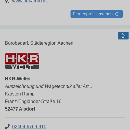
www.bekaroll.de/
Firmenprofil ansehen
Bürobedarf, Städteregion Aachen
HKR-Welt®
Auszeichnung und Wägetechnik aller Art...
Karsten Rump
Franz-Engländer-Straße 16
52477 Alsdorf
02404-6769-910