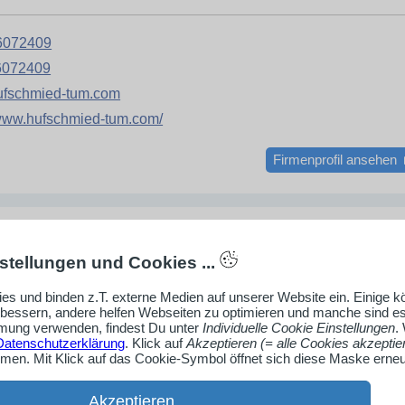
6072409
6072409
ufschmied-tum.com
/www.hufschmied-tum.com/
Firmenprofil ansehen
stellungen und Cookies ...
Rave
es und binden z.T. externe Medien auf unserer Website ein. Einige 
rbessern, andere helfen Webseiten zu optimieren und manche sind es
ave
ung verwenden, findest Du unter
Individuelle Cookie Einstellungen
.
atz 1
Datenschutzerklärung
. Klick auf
Akzeptieren (= alle Cookies akzeptie
en. Mit Klick auf das Cookie-Symbol öffnet sich diese Maske erneu
d Camberg
Akzeptieren