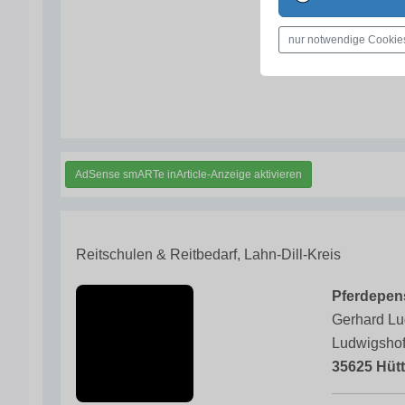
06434 
presse-
nur notwendige Cookie
zupferd
AdSense smARTe inArticle-Anzeige aktivieren
Reitschulen & Reitbedarf, Lahn-Dill-Kreis
Pferdepen
Gerhard L
Ludwigshof
35625 Hüt