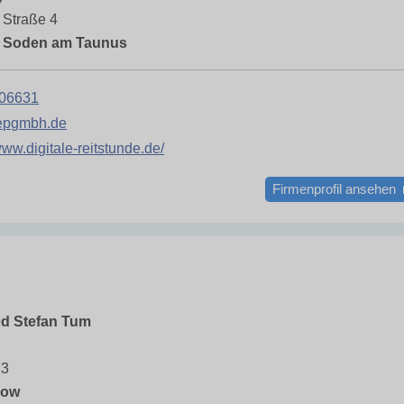
 Straße 4
 Soden am Taunus
06631
@epgmbh.de
www.digitale-reitstunde.de/
Firmenprofil ansehen
d Stefan Tum
m
13
dow