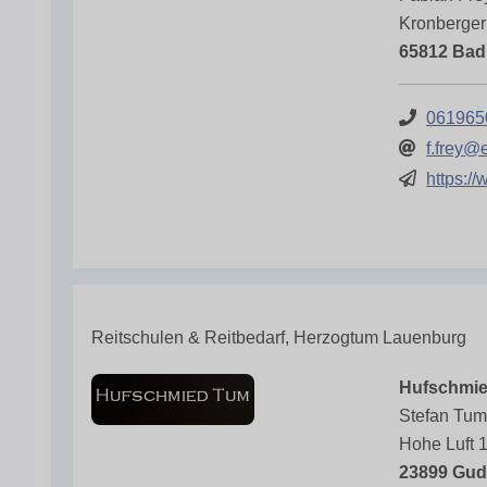
Kronberger
65812 Bad
061965
f.frey
https://
Reitschulen & Reitbedarf, Herzogtum Lauenburg
Hufschmie
Stefan Tu
Hohe Luft 
23899 Gu