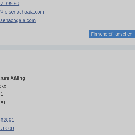
52 399 90
e@reisenachgaia.com
isenachgaia.com
Firmenprofil ansehen
rum Aßling
cke
31
ing
862891
670000