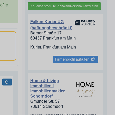
file
AdSense smARTe Pinnwandvorschau aktivieren
Falken Kurier UG
(haftungsbeschränkt)
Berner Straße 17
60437 Frankfurt am Main
Kurier, Frankfurt am Main
Firmenprofil aufrufen
Home & Living
Immobilien |
Immobilienmakler
Schorndorf
Gmünder Str. 57
73614 Schorndorf