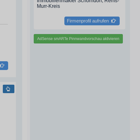
Immobilienmakler Schorndorf, Rems-
Murr-Kreis
Firmenprofil aufrufen
AdSense smARTe Pinnwandvorschau aktivieren