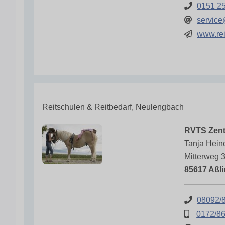
0151 2
servic
www.re
Reitschulen & Reitbedarf, Neulengbach
RVTS Zent
Tanja Hein
Mitterweg 
85617 Aßl
08092/
0172/8