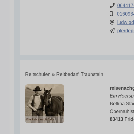
064417
016093
ludwig
pferdep
Reitschulen & Reitbedarf, Traunstein
reisenach
Ein Hoerspi
Bettina Sta
Obermühlst
83413 Frid