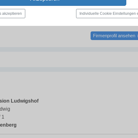
9081285
zupferd@t-online.de
s akzeptieren
Individuelle Cookie Einstellungen
.de
Firmenprofil ansehen
sion Ludwigshof
udwig
 1
tenberg