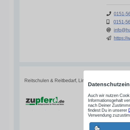
0151-5
0151-5
info@h
https:/
Reitschulen & Reitbedarf, Limburg-Weilburg
Datenschutzein
Reitsport 
Auch wir nutzen Cooki
Informationsgehalt ve
Rebecca R
nach Deiner Zustimmm
Am Sportpl
findest Du in unserer
Verwendung zuzustimm
65520 Ba