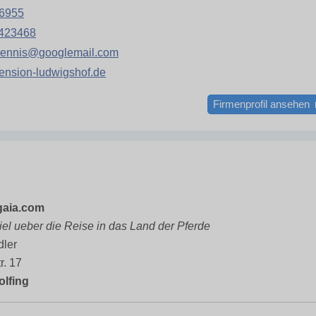
6955
423468
dennis@googlemail.com
ension-ludwigshof.de
Firmenprofil ansehen
gaia.com
el ueber die Reise in das Land der Pferde
dler
r. 17
olfing