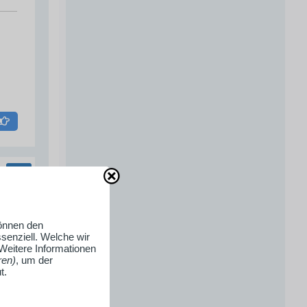
können den
senziell. Welche wir
 Weitere Informationen
ren)
, um der
t.