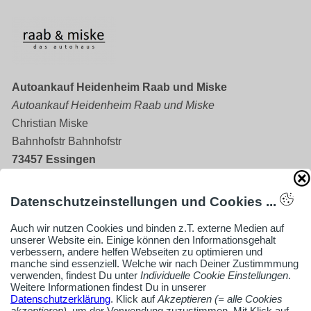
Autoankauf Heidenheim Raab und Miske
Autoankauf Heidenheim Raab und Miske
Christian Miske
Bahnhofstr Bahnhofstr
73457 Essingen
Datenschutzeinstellungen und Cookies ...
07365860
info@autohaus-raabundmiske.de
Auch wir nutzen Cookies und binden z.T. externe Medien auf
unserer Website ein. Einige können den Informationsgehalt
https://www.auto-verkaufen-hdh.de/
verbessern, andere helfen Webseiten zu optimieren und
manche sind essenziell. Welche wir nach Deiner Zustimmmung
Firmenprofil ansehen
verwenden, findest Du unter
Individuelle Cookie Einstellungen
.
Weitere Informationen findest Du in unserer
Datenschutzerklärung
. Klick auf
Akzeptieren (= alle Cookies
akzeptieren)
, um der Verwendung zuzustimmen. Mit Klick auf